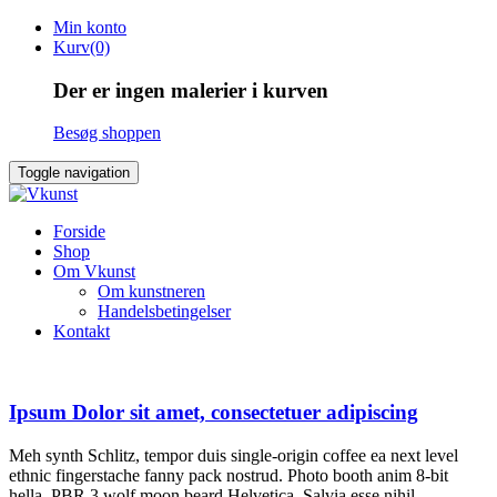
Skip
Min konto
to
Kurv(0)
content
Der er ingen malerier i kurven
Besøg shoppen
Toggle navigation
Forside
Shop
Om Vkunst
Om kunstneren
Handelsbetingelser
Kontakt
Ipsum Dolor sit amet, consectetuer adipiscing
Meh synth Schlitz, tempor duis single-origin coffee ea next level
ethnic fingerstache fanny pack nostrud. Photo booth anim 8-bit
hella, PBR 3 wolf moon beard Helvetica. Salvia esse nihil,