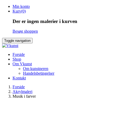
Skip
Min konto
to
Kurv(0)
content
Der er ingen malerier i kurven
Besøg shoppen
Toggle navigation
Forside
Shop
Om Vkunst
Om kunstneren
Handelsbetingelser
Kontakt
Forside
Akrylmaleri
Musik i farver
SOLGT