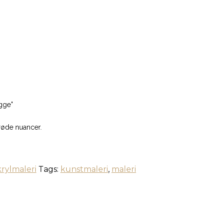
gge”
røde nuancer.
rylmaleri
Tags:
kunstmaleri
,
maleri