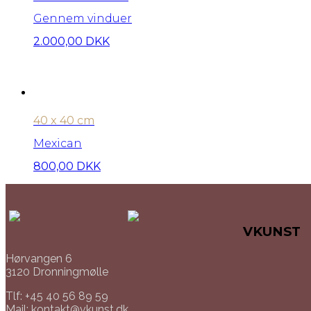
Gennem vinduer
2.000,00
DKK
40 x 40 cm
Mexican
800,00
DKK
VKUNST
Hørvangen 6
3120 Dronningmølle
Tlf: +45 40 56 89 59
Mail: kontakt@vkunst.dk