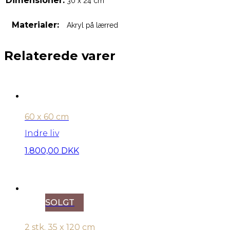
Dimensioner:
30 x 24 cm
Materialer:
Akryl på lærred
Relaterede varer
60 x 60 cm
Indre liv
1.800,00
DKK
SOLGT
2 stk. 35 x 120 cm