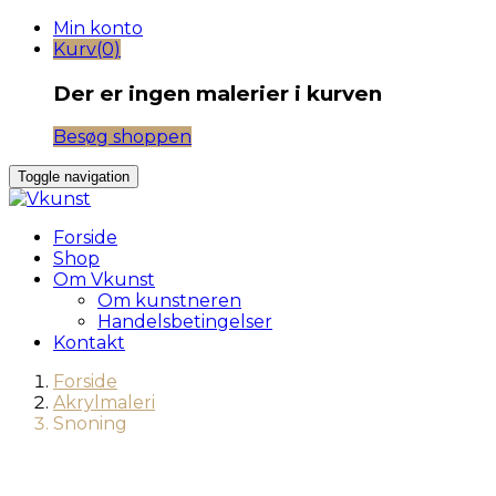
Skip
Min konto
to
Kurv(0)
content
Der er ingen malerier i kurven
Besøg shoppen
Toggle navigation
Forside
Shop
Om Vkunst
Om kunstneren
Handelsbetingelser
Kontakt
Forside
Akrylmaleri
Snoning