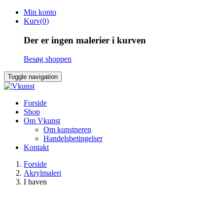
Skip
Min konto
to
Kurv(0)
content
Der er ingen malerier i kurven
Besøg shoppen
Toggle navigation
Forside
Shop
Om Vkunst
Om kunstneren
Handelsbetingelser
Kontakt
Forside
Akrylmaleri
I haven
SOLGT