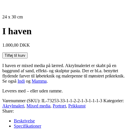
SOLGT
24 x 30 cm
I haven
1.000,00
DKK
Tilføj til kurv
I haven er mixed media på lærred. Akrylmaleriet er skabt på en
baggrund af sand, effekt- og skulptur pasta. Der er bl.a. benyttet
flydende farver til løbeteknik og malerpenne til mønstret prikteknik.
Se også
Indi
og
Mamma
.
Leveres med – eller uden ramme.
Varenummer (SKU):
IL-73253-33-1-1-2-2-1-3-1-1-1-3
Kategorier:
Akrylmaleri
,
Mixed media
,
Portræt
,
Prikkunst
Share:
Beskrivelse
Specifikationer