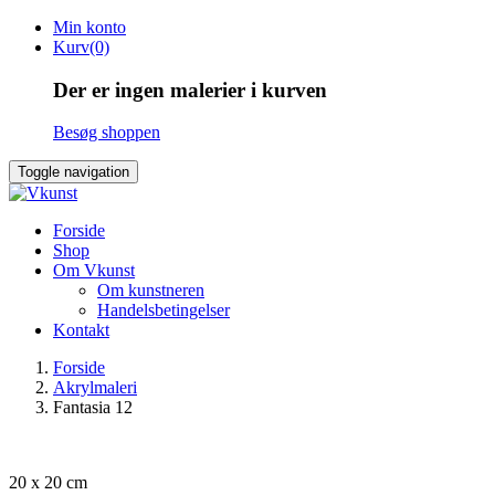
Skip
Min konto
to
Kurv(0)
content
Der er ingen malerier i kurven
Besøg shoppen
Toggle navigation
Forside
Shop
Om Vkunst
Om kunstneren
Handelsbetingelser
Kontakt
Forside
Akrylmaleri
Fantasia 12
20 x 20 cm