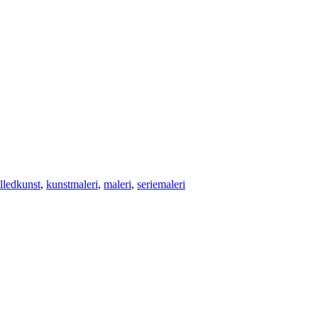
illedkunst
,
kunstmaleri
,
maleri
,
seriemaleri