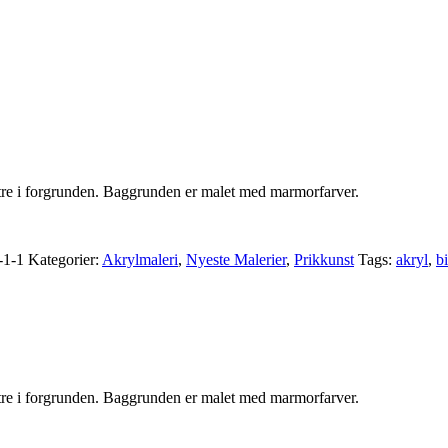
nstre i forgrunden. Baggrunden er malet med marmorfarver.
-1-1
Kategorier:
Akrylmaleri
,
Nyeste Malerier
,
Prikkunst
Tags:
akryl
,
b
nstre i forgrunden. Baggrunden er malet med marmorfarver.