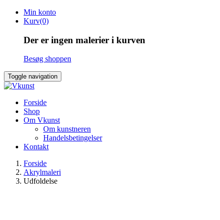
Skip
Min konto
to
Kurv(0)
content
Der er ingen malerier i kurven
Besøg shoppen
Toggle navigation
Forside
Shop
Om Vkunst
Om kunstneren
Handelsbetingelser
Kontakt
Forside
Akrylmaleri
Udfoldelse
SOLGT