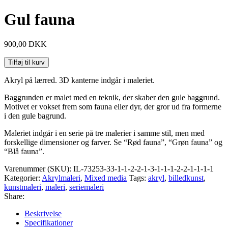
Gul fauna
900,00
DKK
Tilføj til kurv
Akryl på lærred. 3D kanterne indgår i maleriet.
Baggrunden er malet med en teknik, der skaber den gule baggrund.
Motivet er vokset frem som fauna eller dyr, der gror ud fra formerne
i den gule bagrund.
Maleriet indgår i en serie på tre malerier i samme stil, men med
forskellige dimensioner og farver. Se “Rød fauna”, “Grøn fauna” og
“Blå fauna”.
Varenummer (SKU):
IL-73253-33-1-1-2-2-1-3-1-1-1-2-2-1-1-1-1
Kategorier:
Akrylmaleri
,
Mixed media
Tags:
akryl
,
billedkunst
,
kunstmaleri
,
maleri
,
seriemaleri
Share:
Beskrivelse
Specifikationer