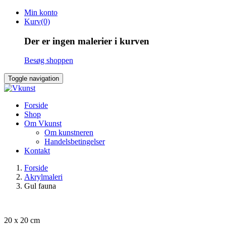
Skip
Min konto
to
Kurv(0)
content
Der er ingen malerier i kurven
Besøg shoppen
Toggle navigation
Forside
Shop
Om Vkunst
Om kunstneren
Handelsbetingelser
Kontakt
Forside
Akrylmaleri
Gul fauna
20 x 20 cm