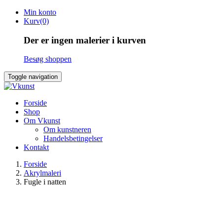
Skip
Min konto
to
Kurv(0)
content
Der er ingen malerier i kurven
Besøg shoppen
Toggle navigation
Forside
Shop
Om Vkunst
Om kunstneren
Handelsbetingelser
Kontakt
Forside
Akrylmaleri
Fugle i natten
SOLGT