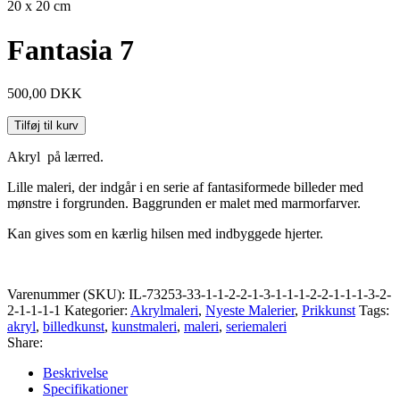
20 x 20 cm
Fantasia 7
500,00
DKK
Tilføj til kurv
Akryl på lærred.
Lille maleri, der indgår i en serie af fantasiformede billeder med
mønstre i forgrunden. Baggrunden er malet med marmorfarver.
Kan gives som en kærlig hilsen med indbyggede hjerter.
Varenummer (SKU):
IL-73253-33-1-1-2-2-1-3-1-1-1-2-2-1-1-1-3-2-
2-1-1-1-1
Kategorier:
Akrylmaleri
,
Nyeste Malerier
,
Prikkunst
Tags:
akryl
,
billedkunst
,
kunstmaleri
,
maleri
,
seriemaleri
Share:
Beskrivelse
Specifikationer