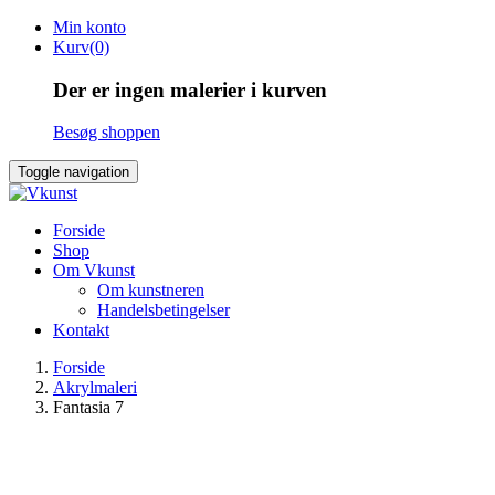
Skip
Min konto
to
Kurv(0)
content
Der er ingen malerier i kurven
Besøg shoppen
Toggle navigation
Forside
Shop
Om Vkunst
Om kunstneren
Handelsbetingelser
Kontakt
Forside
Akrylmaleri
Fantasia 7